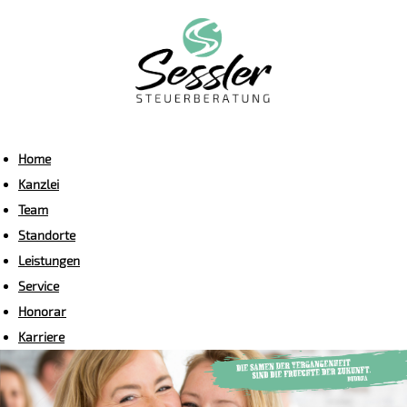
Home
Kanzlei
Team
Standorte
Leistungen
Service
Honorar
Karriere